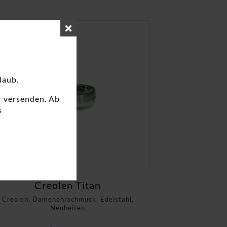
laub.
r versenden. Ab
s
Creolen Titan
Creolen, Damenohrschmuck, Edelstahl,
Neuheiten