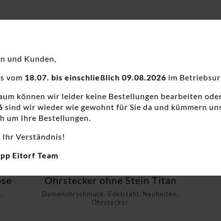
en und Kunden,
ns vom
18.07. bis einschließlich 09.08.2026
im Betriebsur
raum können wir leider keine Bestellungen bearbeiten ode
6
sind wir wieder wie gewohnt für Sie da und kümmern un
h um Ihre Bestellungen.
 Ihr Verständnis!
app Eitorf Team
ose
Ohrstecker ohne Stein Titan
,
Damenohrschmuck, Edelstahl, Neuheiten,
Ohrstecker