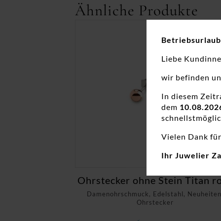
Ähnliche Produkte
Betriebsurlaub
Liebe Kundinn
wir befinden u
In diesem Zeit
dem
10.08.202
schnellstmöglic
Vielen Dank für
Ihr Juwelier Z
Ohrstecker ohne Stein Titan r
Damenohrschmuck, Edelstahl, Neuheiten
Ohrstecker