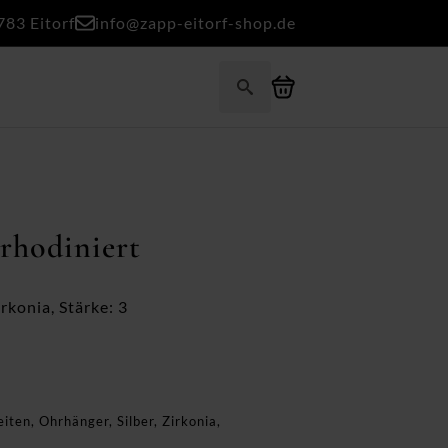
783 Eitorf
info@zapp-eitorf-shop.de
Search
for:
rhodiniert
rkonia, Stärke: 3
eiten
,
Ohrhänger
,
Silber
,
Zirkonia
,