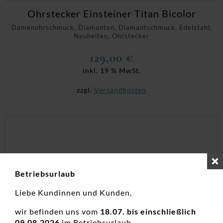
Ohrstecker Einsteiner Titan Bicolor
Damenohrschmuck, Diamanten, Diamantschmuck, Edelstahl,
Neuheiten, Ohrstecker
129,00
€
inkl. 19 % MwSt.
zzgl.
Versandkosten
Betriebsurlaub
Liebe Kundinnen und Kunden,
wir befinden uns vom
18.07. bis einschließlich
09.08.2026
im Betriebsurlaub.