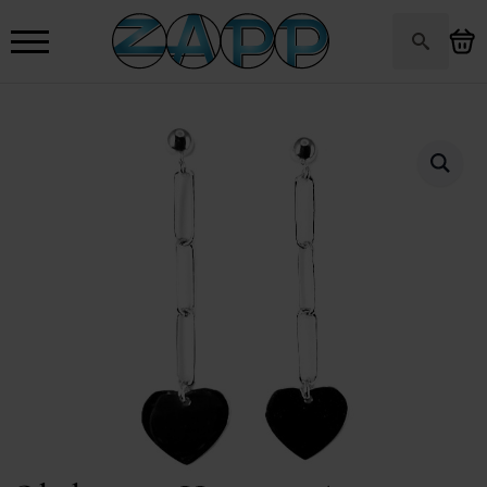
Search
for: