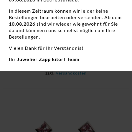
In diesem Zeitraum können wir leider keine
Bestellungen bearbeiten oder versenden. Ab dem
10.08.2026
sind wir wieder wie gewohnt für Sie
da und kümmern uns schnellstmöglich um Ihre
Ohrstecker ohne Stein Kugel 925 Ag
Bestellungen.
Damenohrschmuck, Neuheiten, Ohrstecker, Silber
Vielen Dank für Ihr Verständnis!
25,00
€
Ihr Juwelier Zapp Eitorf Team
inkl. 19 % MwSt.
zzgl.
Versandkosten