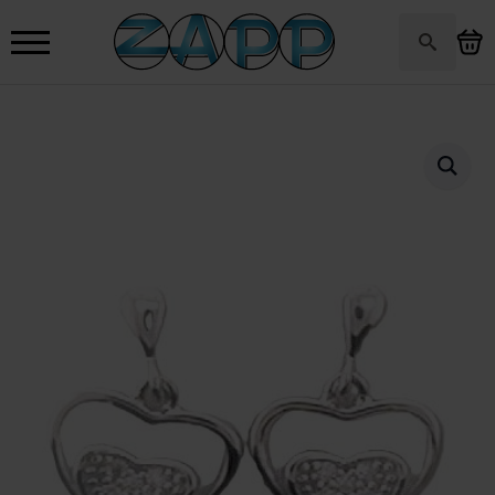
Search
for: