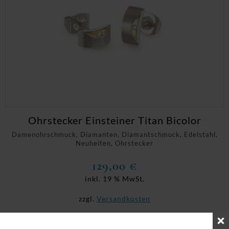
Ohrstecker Einsteiner Titan Bicolor
Damenohrschmuck, Diamanten, Diamantschmuck, Edelstahl,
Neuheiten, Ohrstecker
129,00
€
inkl. 19 % MwSt.
zzgl.
Versandkosten