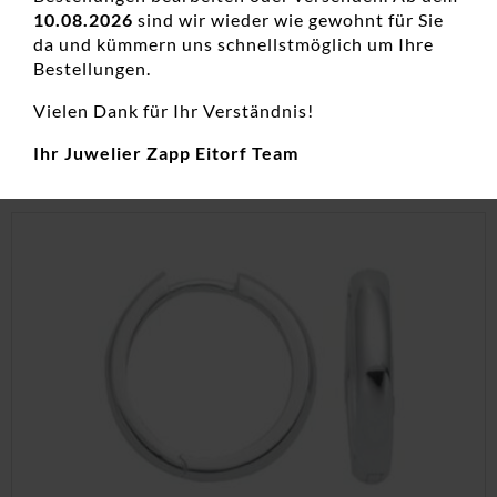
Damenohrschmuck, Diamanten, Diamantschmuck, Edelstahl,
10.08.2026
sind wir wieder wie gewohnt für Sie
Neuheiten, Ohrstecker
da und kümmern uns schnellstmöglich um Ihre
Bestellungen.
129,00
€
Vielen Dank für Ihr Verständnis!
inkl. 19 % MwSt.
Ihr Juwelier Zapp Eitorf Team
zzgl.
Versandkosten