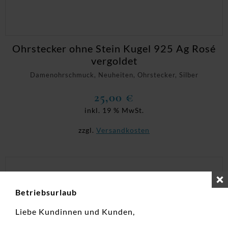
Ohrstecker ohne Stein Kugel 925 Ag Rosé
vergoldet
Damenohrschmuck, Neuheiten, Ohrstecker, Silber
25,00
€
inkl. 19 % MwSt.
zzgl.
Versandkosten
Betriebsurlaub
Liebe Kundinnen und Kunden,