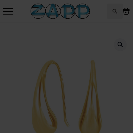
Search
for: