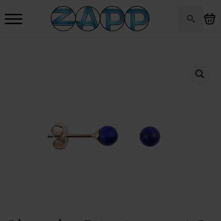
Search
for: