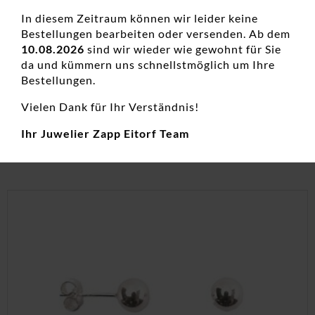
In diesem Zeitraum können wir leider keine
Bestellungen bearbeiten oder versenden. Ab dem
10.08.2026
sind wir wieder wie gewohnt für Sie
Ohrstecker ohne Stein Titan rose
da und kümmern uns schnellstmöglich um Ihre
Damenohrschmuck, Edelstahl, Neuheiten, Ohrstecker
Bestellungen.
69,00
€
Vielen Dank für Ihr Verständnis!
inkl. 19 % MwSt.
Ihr Juwelier Zapp Eitorf Team
zzgl.
Versandkosten