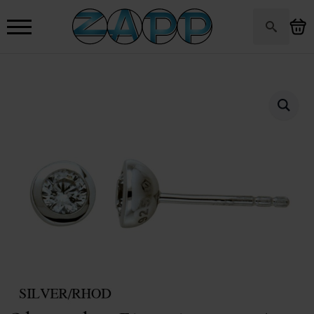
Search
for: