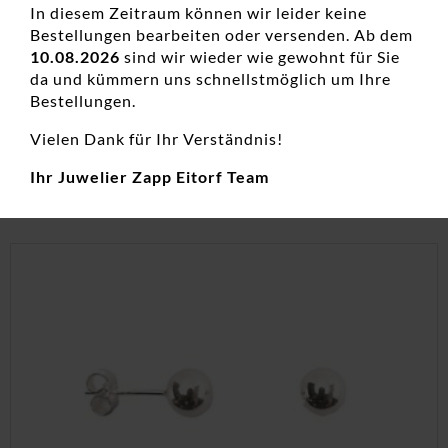
In diesem Zeitraum können wir leider keine
Bestellungen bearbeiten oder versenden. Ab dem
Creolen Titan
10.08.2026
sind wir wieder wie gewohnt für Sie
da und kümmern uns schnellstmöglich um Ihre
Creolen, Damenohrschmuck, Edelstahl, Neuheiten
Bestellungen.
75,00
€
Vielen Dank für Ihr Verständnis!
inkl. 19 % MwSt.
Ihr Juwelier Zapp Eitorf Team
zzgl.
Versandkosten