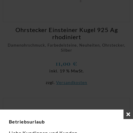
Ohrstecker Einsteiner Kugel 925 Ag
rhodiniert
Damenohrschmuck, Farbedelsteine, Neuheiten, Ohrstecker,
Silber
11,00
€
inkl. 19 % MwSt.
zzgl.
Versandkosten
Betriebsurlaub
Liebe Kundinnen und Kunden,