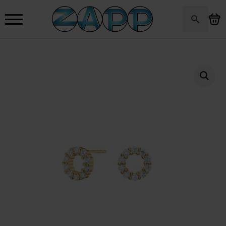
Search
for: