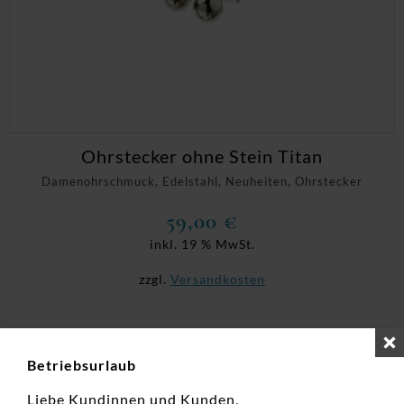
Ohrstecker ohne Stein Titan
Damenohrschmuck, Edelstahl, Neuheiten, Ohrstecker
59,00
€
inkl. 19 % MwSt.
zzgl.
Versandkosten
Betriebsurlaub
Liebe Kundinnen und Kunden,