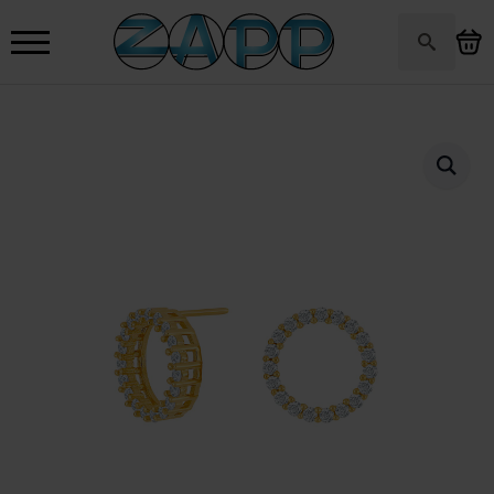
Search
for: