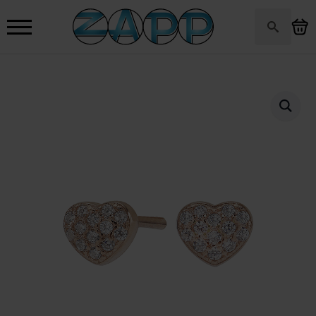
Search
for: