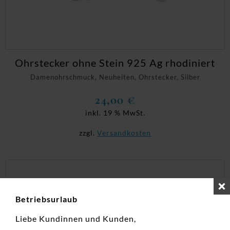
Ohrstecker ohne Stein 925 Ag rhodiniert
Damenohrschmuck, Neuheiten, Ohrstecker, Silber
24,00
€
inkl. 19 % MwSt.
zzgl.
Versandkosten
Betriebsurlaub
Liebe Kundinnen und Kunden,