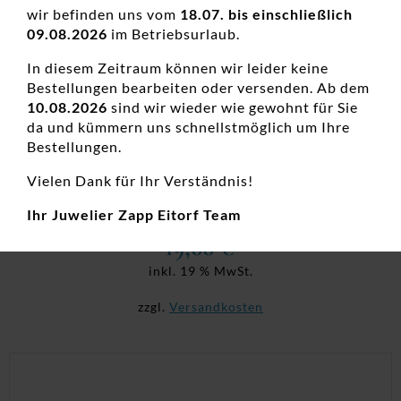
wir befinden uns vom
18.07. bis einschließlich
09.08.2026
im Betriebsurlaub.
In diesem Zeitraum können wir leider keine
Bestellungen bearbeiten oder versenden. Ab dem
10.08.2026
sind wir wieder wie gewohnt für Sie
da und kümmern uns schnellstmöglich um Ihre
Bestellungen.
Ohrstecker Einsteiner 925 Ag rhodiniert
Vielen Dank für Ihr Verständnis!
Damenohrschmuck, Farbedelsteine, Neuheiten, Ohrstecker,
Silber, Zirkonia, Zirkoniaschmuck
Ihr Juwelier Zapp Eitorf Team
19,00
€
inkl. 19 % MwSt.
zzgl.
Versandkosten