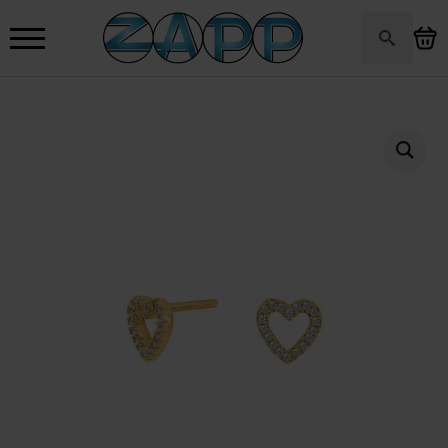
Search
for: