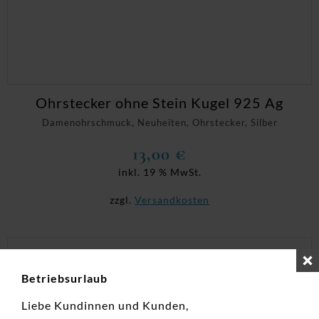
Ohrstecker ohne Stein Kugel 925 Ag
Damenohrschmuck, Neuheiten, Ohrstecker, Silber
13,00
€
inkl. 19 % MwSt.
zzgl.
Versandkosten
Betriebsurlaub
Liebe Kundinnen und Kunden,