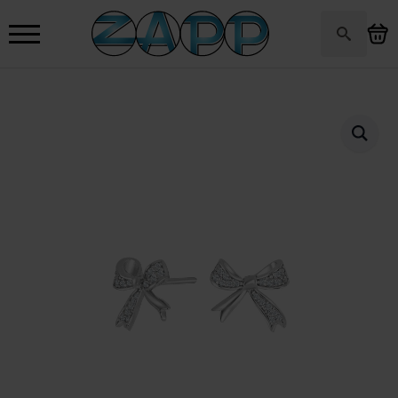
Search
for: