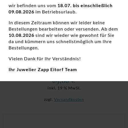
wir befinden uns vom
18.07. bis einschließlich
09.08.2026
im Betriebsurlaub.
In diesem Zeitraum können wir leider keine
Bestellungen bearbeiten oder versenden. Ab dem
10.08.2026
sind wir wieder wie gewohnt für Sie
da und kümmern uns schnellstmöglich um Ihre
Bestellungen.
Vielen Dank für Ihr Verständnis!
Creolen Titan
Creolen, Damenohrschmuck, Edelstahl, Neuheiten
Ihr Juwelier Zapp Eitorf Team
69,00
€
inkl. 19 % MwSt.
zzgl.
Versandkosten