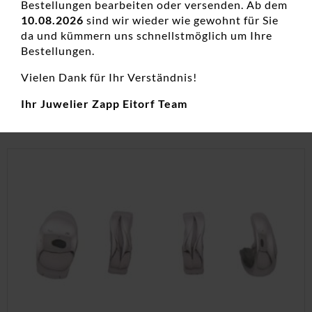
Ohrstecker Einsteiner 925 Ag rhodiniert
Bestellungen bearbeiten oder versenden. Ab dem
10.08.2026
sind wir wieder wie gewohnt für Sie
Damenohrschmuck, Farbedelsteine, Neuheiten, Ohrstecker,
da und kümmern uns schnellstmöglich um Ihre
Silber, Zirkonia, Zirkoniaschmuck
Bestellungen.
19,00
€
Vielen Dank für Ihr Verständnis!
inkl. 19 % MwSt.
Ihr Juwelier Zapp Eitorf Team
zzgl.
Versandkosten