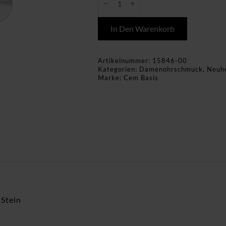
ohne
Stein
925
Ag
In Den Warenkorb
rhodiniert
Menge
Artikelnummer:
15846-00
Kategorien:
Damenohrschmuck
,
Neuh
Marke:
Cem Basis
Stein