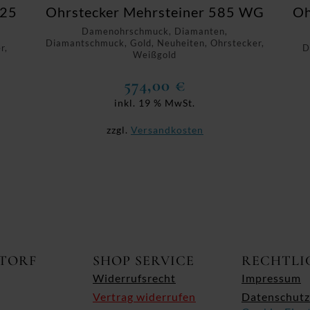
925
Ohrstecker Mehrsteiner 585 WG
Oh
Damenohrschmuck, Diamanten,
Diamantschmuck, Gold, Neuheiten, Ohrstecker,
r,
D
Weißgold
574,00
€
inkl. 19 % MwSt.
zzgl.
Versandkosten
ITORF
SHOP SERVICE
RECHTLI
Widerrufsrecht
Impressum
Vertrag widerrufen
Datenschutz