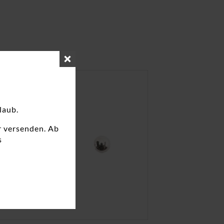
laub.
r versenden. Ab
s