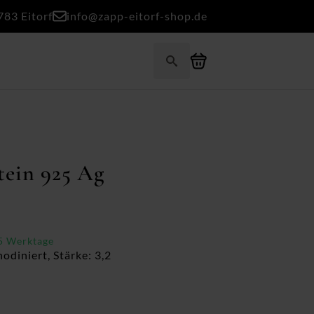
783 Eitorf
info@zapp-eitorf-shop.de
Search
for:
tein 925 Ag
-5 Werktage
odiniert, Stärke: 3,2