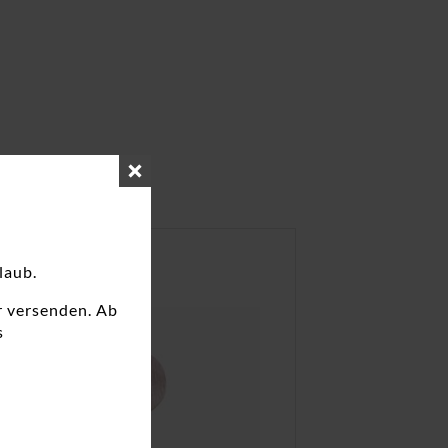
laub.
r versenden. Ab
s