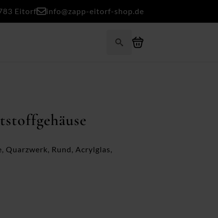
783 Eitorf
info@zapp-eitorf-shop.de
Search
for:
stoffgehäuse
, Quarzwerk, Rund, Acrylglas,