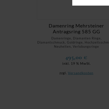
Damenring Mehrsteiner
Antragsring 585 GG
Damenringe, Diamanten Ringe,
Diamantschmuck, Goldringe, Hochzeitsschm
Neuheiten, Verlobungsringe
495,00
€
inkl. 19 % MwSt.
zzgl.
Versandkosten