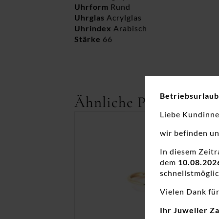
Uhrform
Rund
Uhrglas
Acrylglas
Uhrindex
Arabisch
Stärke
66
Betriebsurlaub
Ähnliche Produkte
Liebe Kundinn
wir befinden u
In diesem Zeit
dem
10.08.202
schnellstmöglic
Vielen Dank für
Ihr Juwelier Z