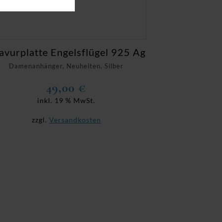
avurplatte Engelsflügel 925 Ag
Damenanhänger, Neuheiten, Silber
49,00
€
inkl. 19 % MwSt.
zzgl.
Versandkosten