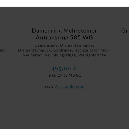
Damenring Mehrsteiner
Gr
Antragsring 585 WG
Damenringe, Diamanten Ringe,
uck,
Diamantschmuck, Goldringe, Hochzeitsschmuck,
Neuheiten, Verlobungsringe, Weißgoldringe
495,00
€
inkl. 19 % MwSt.
zzgl.
Versandkosten