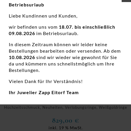
Betriebsurlaub
Liebe Kundinnen und Kunden,
wir befinden uns vom
18.07. bis einschließlich
09.08.2026
im Betriebsurlaub.
In diesem Zeitraum können wir leider keine
Bestellungen bearbeiten oder versenden. Ab dem
10.08.2026
sind wir wieder wie gewohnt für Sie
da und kümmern uns schnellstmöglich um Ihre
Bestellungen.
Vielen Dank für Ihr Verständnis!
Ihr Juwelier Zapp Eitorf Team
Damenring Solitär Antragsring 585 WG
Damenringe, Diamanten Ringe, Diamantschmuck, Goldringe,
Hochzeitsschmuck, Neuheiten, Verlobungsringe, Weißgoldringe
829,00
€
inkl. 19 % MwSt.