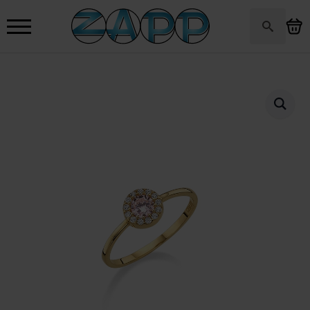
Search
for: