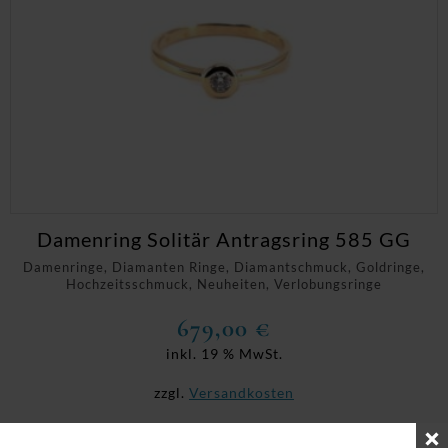
Damenring Solitär Antragsring 585 GG
Damenringe, Diamanten Ringe, Diamantschmuck, Goldringe,
Hochzeitsschmuck, Neuheiten, Verlobungsringe
679,00
€
inkl. 19 % MwSt.
zzgl.
Versandkosten