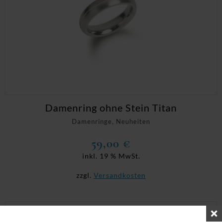
Damenring ohne Stein Titan
Damenringe, Neuheiten
59,00
€
inkl. 19 % MwSt.
zzgl.
Versandkosten