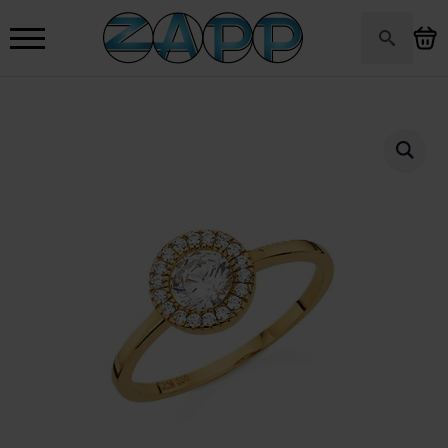
Search
for: