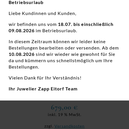
Betriebsurlaub
Liebe Kundinnen und Kunden,
wir befinden uns vom
18.07. bis einschließlich
09.08.2026
im Betriebsurlaub.
In diesem Zeitraum können wir leider keine
Bestellungen bearbeiten oder versenden. Ab dem
10.08.2026
sind wir wieder wie gewohnt für Sie
da und kümmern uns schnellstmöglich um Ihre
Bestellungen.
Vielen Dank für Ihr Verständnis!
Damenring Solitär Antragsring 585 GG
Ihr Juwelier Zapp Eitorf Team
Damenringe, Diamanten Ringe, Diamantschmuck, Goldringe,
Hochzeitsschmuck, Neuheiten, Verlobungsringe
679,00
€
inkl. 19 % MwSt.
zzgl.
Versandkosten