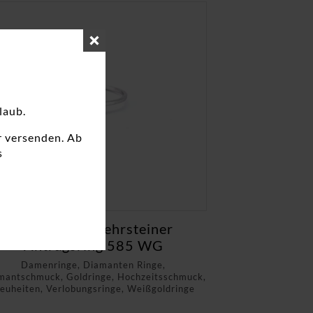
laub.
r versenden. Ab
s
Damenring Mehrsteiner
Antragsring 585 WG
Damenringe, Diamanten Ringe,
mantschmuck, Goldringe, Hochzeitsschmuck,
euheiten, Verlobungsringe, Weißgoldringe