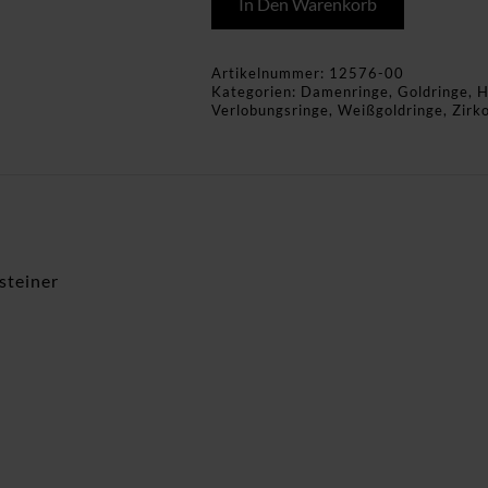
In Den Warenkorb
Artikelnummer:
12576-00
Kategorien:
Damenringe
,
Goldringe
,
H
Verlobungsringe
,
Weißgoldringe
,
Zirk
teiner