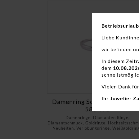
Betriebsurlaub
Liebe Kundinn
wir befinden u
In diesem Zeit
dem
10.08.202
schnellstmöglic
Vielen Dank für
Ihr Juwelier Z
Damenring Solitär Antragsri
585 WG
Damenringe, Diamanten Ringe,
Diamantschmuck, Goldringe, Hochzeitsschm
Neuheiten, Verlobungsringe, Weißgoldrin