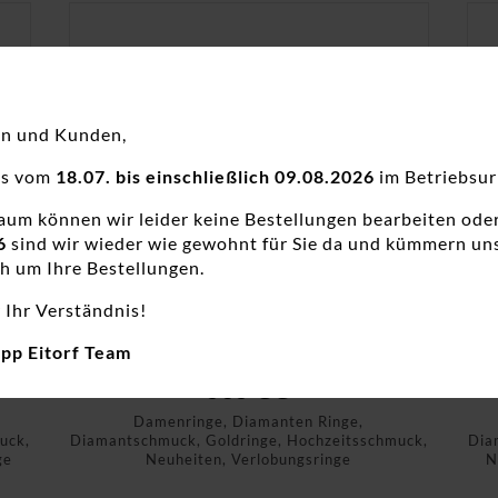
en und Kunden,
ns vom
18.07. bis einschließlich 09.08.2026
im Betriebsur
raum können wir leider keine Bestellungen bearbeiten ode
6
sind wir wieder wie gewohnt für Sie da und kümmern un
h um Ihre Bestellungen.
 Ihr Verständnis!
app Eitorf Team
ng
Damenring Solitär Antragsring
585 GG
Damenringe, Diamanten Ringe,
uck,
Diamantschmuck, Goldringe, Hochzeitsschmuck,
Dia
ge
Neuheiten, Verlobungsringe
N