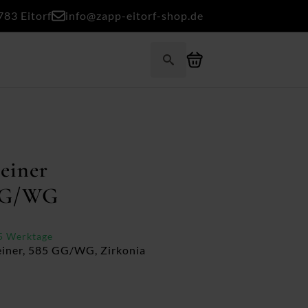
783 Eitorf
info@zapp-eitorf-shop.de
Search
for:
einer
 GG/WG
-5 Werktage
einer, 585 GG/WG, Zirkonia