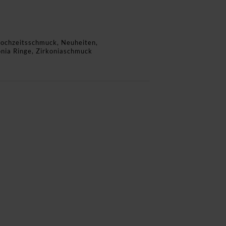
ochzeitsschmuck
,
Neuheiten
,
onia Ringe
,
Zirkoniaschmuck