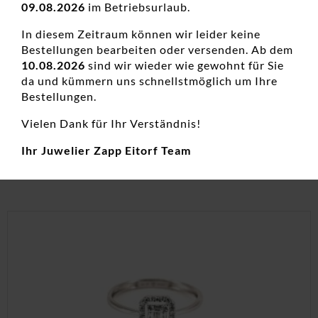
09.08.2026
im Betriebsurlaub.
In diesem Zeitraum können wir leider keine
Bestellungen bearbeiten oder versenden. Ab dem
Damenring Solitär Antragsring 585 GG
10.08.2026
sind wir wieder wie gewohnt für Sie
da und kümmern uns schnellstmöglich um Ihre
Damenringe, Diamanten Ringe, Diamantschmuck, Goldringe,
Bestellungen.
Hochzeitsschmuck, Neuheiten, Verlobungsringe
Vielen Dank für Ihr Verständnis!
549,00
€
inkl. 19 % MwSt.
Ihr Juwelier Zapp Eitorf Team
zzgl.
Versandkosten