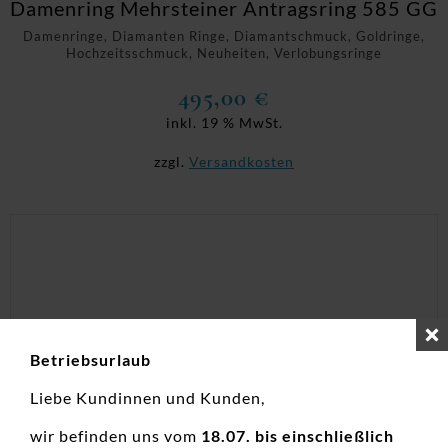
Damenring Mehrsteiner Antragsring 585 GG
Damenringe, Diamanten Ringe, Diamantschmuck, Goldringe,
Hochzeitsschmuck, Neuheiten, Verlobungsringe
495,00
€
inkl. 19 % MwSt.
zzgl.
Versandkosten
Betriebsurlaub
Liebe Kundinnen und Kunden,
wir befinden uns vom
18.07. bis einschließlich