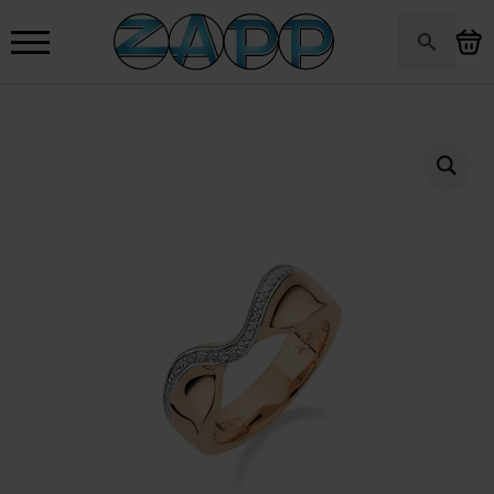
Search
for: