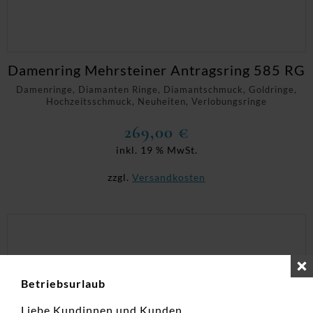
Damenring Mehrsteiner Antragsring 585 RG
Damenringe, Diamanten Ringe, Diamantschmuck, Goldringe,
Hochzeitsschmuck, Neuheiten, Verlobungsringe
269,00
€
inkl. 19 % MwSt.
zzgl.
Versandkosten
Betriebsurlaub
Liebe Kundinnen und Kunden,