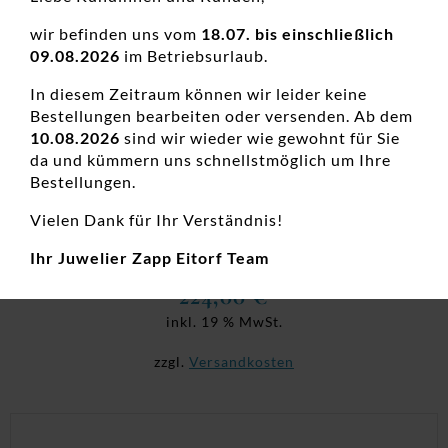
wir befinden uns vom
18.07. bis einschließlich
09.08.2026
im Betriebsurlaub.
In diesem Zeitraum können wir leider keine
Bestellungen bearbeiten oder versenden. Ab dem
10.08.2026
sind wir wieder wie gewohnt für Sie
da und kümmern uns schnellstmöglich um Ihre
Damenring Mehrsteiner Beisteckring 333
Bestellungen.
WG
Vielen Dank für Ihr Verständnis!
Damenringe, Goldringe, Neuheiten, Weißgoldringe, Zirkonia
Ringe, Zirkoniaschmuck
Ihr Juwelier Zapp Eitorf Team
224,00
€
inkl. 19 % MwSt.
zzgl.
Versandkosten