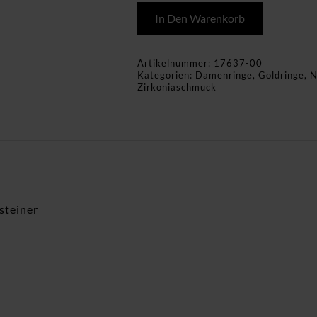
In Den Warenkorb
Artikelnummer:
17637-00
Kategorien:
Damenringe
,
Goldringe
,
N
Zirkoniaschmuck
teiner