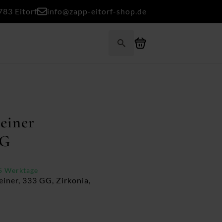
783 Eitorf
info@zapp-eitorf-shop.de
Search
for:
einer
GG
-5 Werktage
iner, 333 GG, Zirkonia,