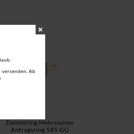
laub.
r versenden. Ab
s
Damenring Mehrsteiner
Antragsring 585 GG