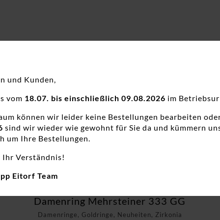
en und Kunden,
ns vom
18.07. bis einschließlich 09.08.2026
im Betriebsur
raum können wir leider keine Bestellungen bearbeiten ode
6
sind wir wieder wie gewohnt für Sie da und kümmern un
h um Ihre Bestellungen.
 Ihr Verständnis!
app Eitorf Team
Damenring Mehrsteiner 333 GG
Damenringe, Goldringe, Neuheiten, Zirkonia