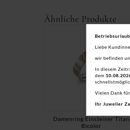
Ähnliche Produkte
Betriebsurlaub
Liebe Kundinn
wir befinden u
In diesem Zeit
dem
10.08.202
schnellstmöglic
Vielen Dank für
Ihr Juwelier Z
Damenring Einsteiner Titan
Bicolor