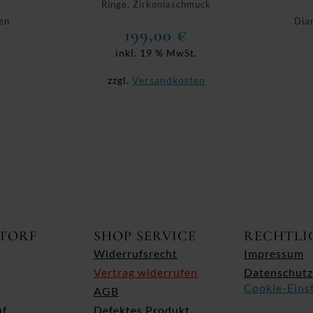
Ringe, Zirkoniaschmuck
en
Dia
199,00
€
inkl. 19 % MwSt.
zzgl.
Versandkosten
ITORF
SHOP SERVICE
RECHTLI
Widerrufsrecht
Impressum
Vertrag widerrufen
Datenschutz
Cookie-Eins
AGB
uf
Defektes Produkt