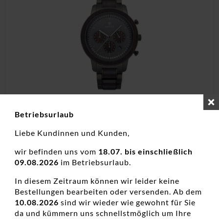
Betriebsurlaub
Herrenuhr analog MAXIMILIAN Black
Liebe Kundinnen und Kunden,
Sandalwood Edelstahl/Holz
Herrenuhren, Neuheiten
wir befinden uns vom
18.07. bis einschließlich
09.08.2026
im Betriebsurlaub.
249,00
€
In diesem Zeitraum können wir leider keine
inkl. 19 % MwSt.
Bestellungen bearbeiten oder versenden. Ab dem
10.08.2026
sind wir wieder wie gewohnt für Sie
zzgl.
Versandkosten
da und kümmern uns schnellstmöglich um Ihre