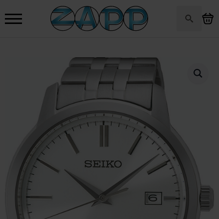
Search
for: