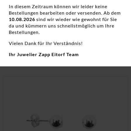
In diesem Zeitraum können wir leider keine
Bestellungen bearbeiten oder versenden. Ab dem
10.08.2026
sind wir wieder wie gewohnt für Sie
Ohrstecker ohne Stein Titan
da und kümmern uns schnellstmöglich um Ihre
Damenohrschmuck, Edelstahl, Neuheiten, Ohrstecker
Bestellungen.
59,00
€
Vielen Dank für Ihr Verständnis!
inkl. 19 % MwSt.
Ihr Juwelier Zapp Eitorf Team
zzgl.
Versandkosten