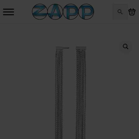
Search
for: